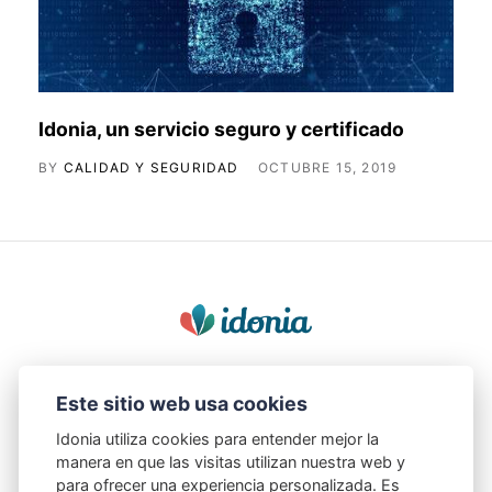
Idonia, un servicio seguro y certificado
BY
CALIDAD Y SEGURIDAD
OCTUBRE 15, 2019
© 2023, hecho con ♥ por Idonia para una mejor salud
Este sitio web usa cookies
Regístrate en
Idonia
Idonia utiliza cookies para entender mejor la
manera en que las visitas utilizan nuestra web y
para ofrecer una experiencia personalizada. Es